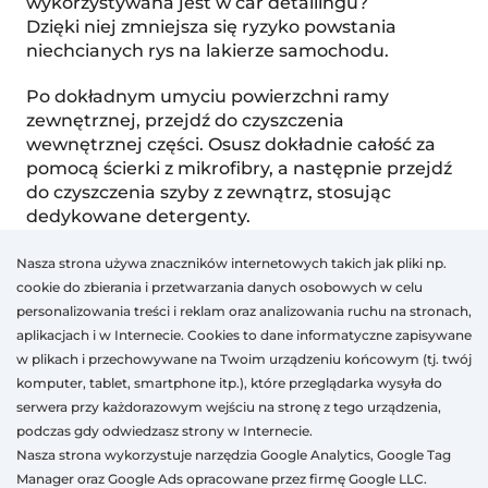
wykorzystywana jest w car detailingu?
Dzięki niej zmniejsza się ryzyko powstania
niechcianych rys na lakierze samochodu.
Po dokładnym umyciu powierzchni ramy
zewnętrznej, przejdź do czyszczenia
wewnętrznej części. Osusz dokładnie całość za
pomocą ścierki z mikrofibry, a następnie przejdź
do czyszczenia szyby z zewnątrz, stosując
dedykowane detergenty.
MONTAŻ WŁAŚCIWY MOSKITIERY
Nasza strona używa znaczników internetowych takich jak pliki np.
cookie do zbierania i przetwarzania danych osobowych w celu
Po opcjonalnym wyczyszczeniu całego okna wraz
personalizowania treści i reklam oraz analizowania ruchu na stronach,
z jego ramą możemy przejść do montażu
aplikacjach i w Internecie. Cookies to dane informatyczne zapisywane
moskitiery.
w plikach i przechowywane na Twoim urządzeniu końcowym (tj. twój
komputer, tablet, smartphone itp.), które przeglądarka wysyła do
Proces ten w obu przypadkach należy
serwera przy każdorazowym wejściu na stronę z tego urządzenia,
zrealizować od wewnątrz budynku i w obu
podczas gdy odwiedzasz strony w Internecie.
przypadkach jest bardzo podobny, a zmienia się
Nasza strona wykorzystuje narzędzia Google Analytics, Google Tag
jedynie sposób, w jaki chcemy przymocować
Manager oraz Google Ads opracowane przez firmę Google LLC.
moskitierę.